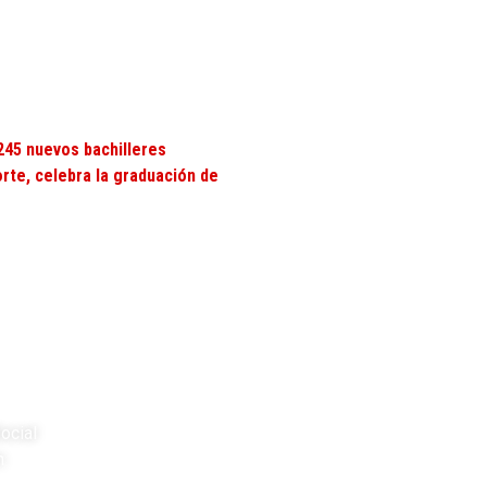
245 nuevos bachilleres
rte, celebra la graduación de
lusivo para recepcionar
NES JUDICIALES
ENCUÉNTRANOS
s judiciales:
esjudiciales@comfanorte.com.c
 INTERÉS
ocial
n