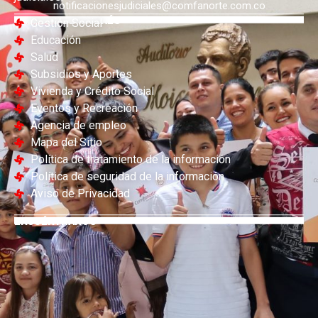
notificacionesjudiciales@comfanorte.com.co
ENLACES DE INTERÉS
Gestión Social
Educación
Salud
Subsidios y Aportes
Vivienda y Crédito Social
Eventos y Recreación
Agencia de empleo
Mapa del Sitio
Política de tratamiento de la información
Política de seguridad de la información
Aviso de Privacidad
ENCUÉNTRANOS