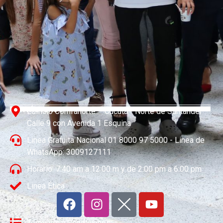
CONTÁCTENOS
Edificio Comfanorte – Cúcuta - Norte de Santander
Calle 9 con Avenida 1 Esquina
Linea Gratuita Nacional 01 8000 97 5000 - Linea de
WhatsApp: 3009127111
Horario: 7:40 am a 12:00 m y de 2:00 pm a 6:00 pm
Linea Ética
Términos y Condiciones