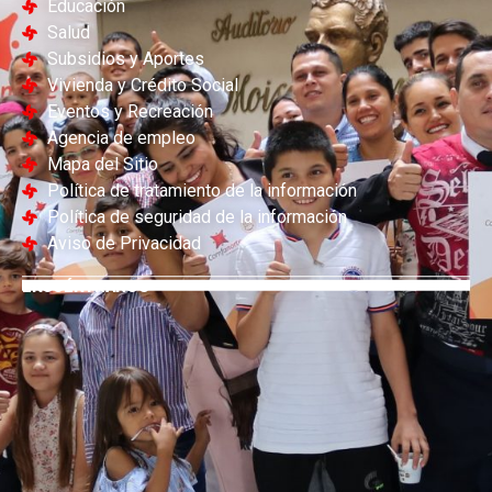
Educación
Salud
Subsidios y Aportes
Vivienda y Crédito Social
Eventos y Recreación
Agencia de empleo
Mapa del Sitio
Política de tratamiento de la información
Política de seguridad de la información
Aviso de Privacidad
ENCUÉNTRANOS