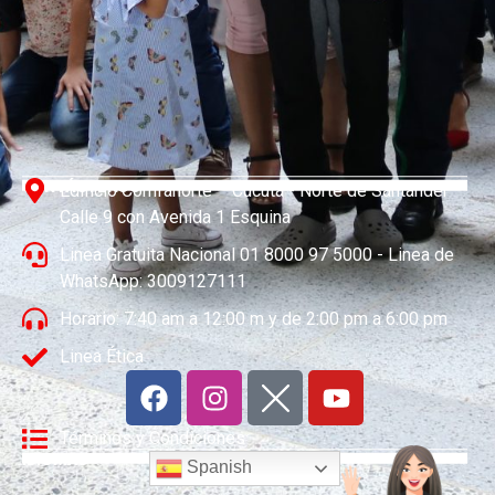
CONTÁCTENOS
Edificio Comfanorte – Cúcuta - Norte de Santander
Calle 9 con Avenida 1 Esquina
Linea Gratuita Nacional 01 8000 97 5000 - Linea de
WhatsApp: 3009127111
Horario: 7:40 am a 12:00 m y de 2:00 pm a 6:00 pm
Linea Ética
Términos y Condiciones
IDIOMAS
Spanish