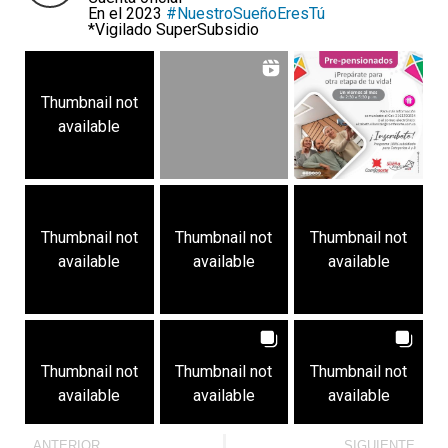
En el 2023
#NuestroSueñoEresTú
*Vigilado SuperSubsidio
Thumbnail not
available
Thumbnail not
Thumbnail not
Thumbnail not
available
available
available
Thumbnail not
Thumbnail not
Thumbnail not
available
available
available
ANTERIOR
SIGUIENTE