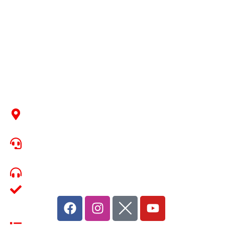
CONTÁCTENOS
Edificio Comfanorte – Cúcuta - Norte de Santander
Calle 9 con Avenida 1 Esquina
Linea Gratuita Nacional 01 8000 97 5000 - Linea de
WhatsApp: 3009127111
Horario: 7:40 am a 12:00 m y de 2:00 pm a 6:00 pm
Linea Ética