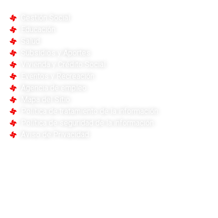
notificacionesjudiciales@comfanorte.com.co
ENLACES DE INTERÉS
Gestión Social
Educación
Salud
Subsidios y Aportes
Vivienda y Crédito Social
Eventos y Recreación
Agencia de empleo
Mapa del Sitio
Política de tratamiento de la información
Política de seguridad de la información
Aviso de Privacidad
ENCUÉNTRANOS