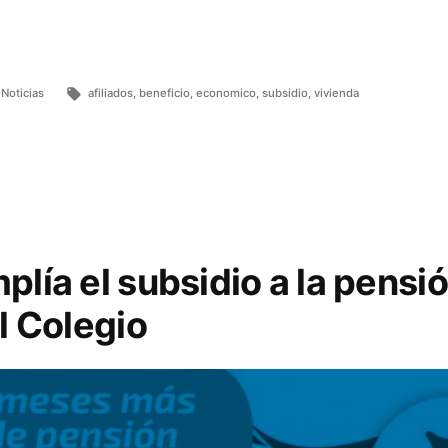
Noticias
afiliados
,
beneficio
,
economico
,
subsidio
,
vivienda
lía el subsidio a la pensió
l Colegio