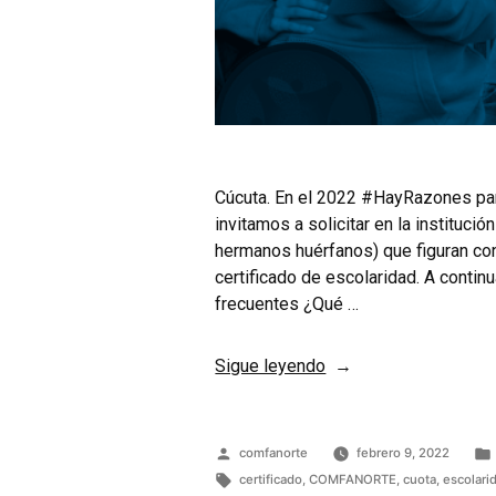
Cúcuta. En el 2022 #HayRazones para
invitamos a solicitar en la institució
hermanos huérfanos) que figuran con
certificado de escolaridad. A conti
frecuentes ¿Qué …
Sigue leyendo
comfanorte
febrero 9, 2022
certificado
,
COMFANORTE
,
cuota
,
escolari