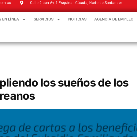
com.co
Calle 9 con Av. 1 Esquina - Cúcuta, Norte de Santander
 EN LÍNEA
SERVICIOS
NOTICIAS
AGENCIA DE EMPLEO
liendo los sueños de los
reanos