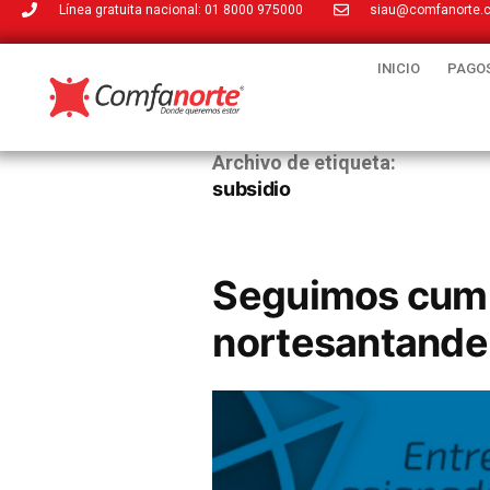
Línea gratuita nacional: 01 8000 975000
siau@comfanorte.
INICIO
PAGOS
Archivo de etiqueta:
subsidio
Seguimos cump
nortesantande